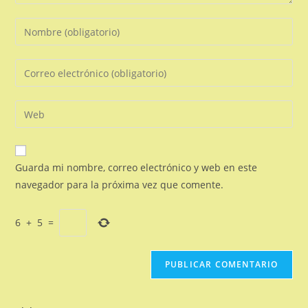
Introduce
tu
nombre
Introduce
o
tu
nombre
dirección
Introduce
de
de
la
usuario
correo
URL
para
electrónico
de
comentar
Guarda mi nombre, correo electrónico y web en este
para
tu
navegador para la próxima vez que comente.
comentar
web
(opcional)
6
+
5
=