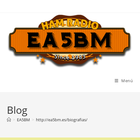
Ir
al
contenido
Menú
Blog
>
EA5BM
>
http://ea5bm.es/biografias/