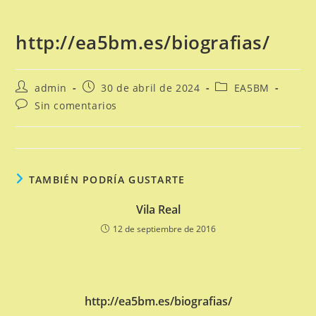
http://ea5bm.es/biografias/
Autor
Publicación
Categoría
admin
30 de abril de 2024
EA5BM
de
de
de
Comentarios
Sin comentarios
la
la
la
de
entrada:
entrada:
entrada:
la
entrada:
TAMBIÉN PODRÍA GUSTARTE
Vila Real
12 de septiembre de 2016
http://ea5bm.es/biografias/