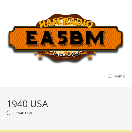
Ir
al
contenido
Menú
1940 USA
>
1940 USA