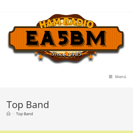
Ir
al
contenido
Menú
Top Band
>
Top Band