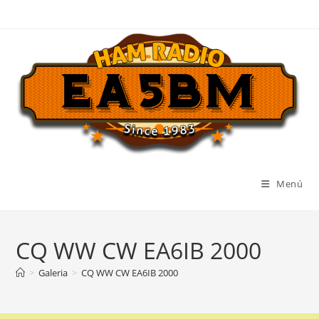
Ir
al
contenido
Menú
CQ WW CW EA6IB 2000
>
Galeria
>
CQ WW CW EA6IB 2000