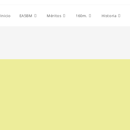
Inicio
EA5BM
Méritos
160m.
Historia