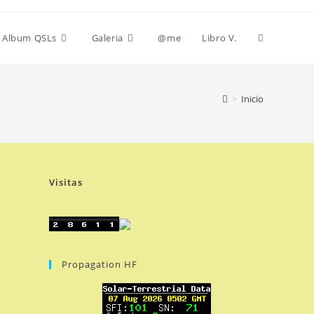
Alternar
Album QSLs
Galeria
@me
Libro V.
búsqueda
>
Inicio
de
Visitas
la
web
Propagation HF