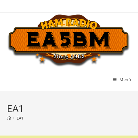
Ir
al
contenido
Menú
EA1
>
EA1