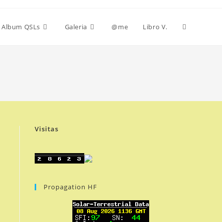
Alternar
Album QSLs
Galeria
@me
Libro V.
búsqueda
de
Visitas
la
web
Propagation HF