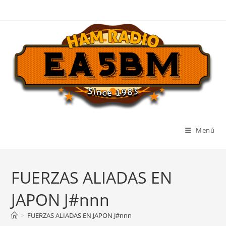
Ir
al
contenido
Menú
FUERZAS ALIADAS EN
JAPON J#nnn
>
FUERZAS ALIADAS EN JAPON J#nnn