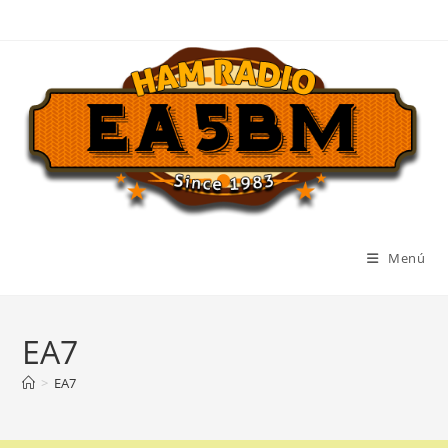
Ir
al
contenido
Menú
EA7
>
EA7