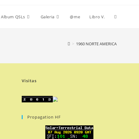
Alternar
Album QSLs
Galeria
@me
Libro V.
búsqueda
>
1960 NORTE AMERICA
de
Visitas
la
web
Propagation HF