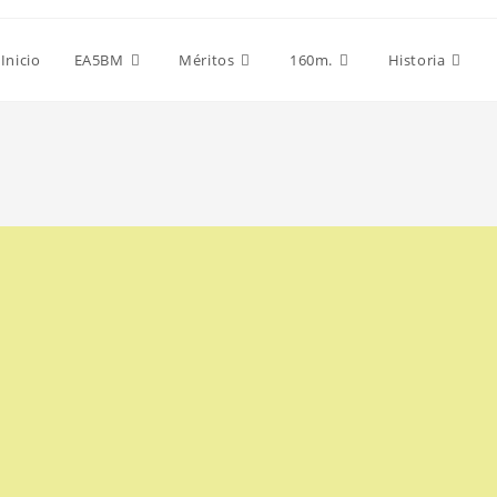
Inicio
EA5BM
Méritos
160m.
Historia