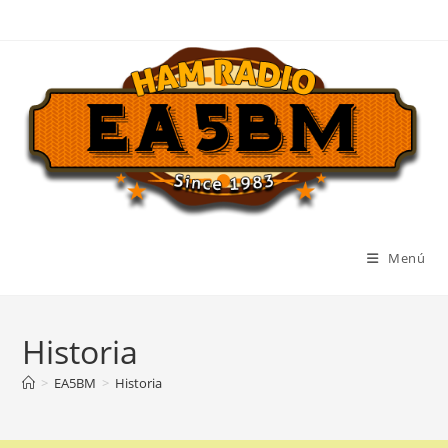
Ir
al
contenido
Menú
Historia
>
EA5BM
>
Historia