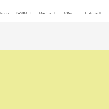
Inicio
EA5BM
Méritos
160m.
Historia