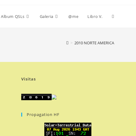
Alternar
Album QSLs
Galeria
@me
Libro V.
búsqueda
>
2010 NORTE AMERICA
de
Visitas
la
web
Propagation HF