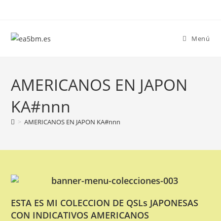
Ir
al
contenido
Menú
AMERICANOS EN JAPON
KA#nnn
>
AMERICANOS EN JAPON KA#nnn
ESTA ES MI COLECCION DE QSLs JAPONESAS
CON INDICATIVOS AMERICANOS