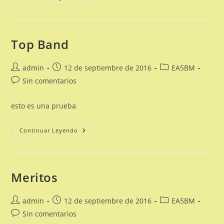
Real
Top Band
Autor
Publicación
Categoría
admin
12 de septiembre de 2016
EA5BM
de
de
de
Comentarios
Sin comentarios
la
la
la
de
entrada:
entrada:
entrada:
la
esto es una prueba
entrada:
Top
Continuar Leyendo
Band
Meritos
Autor
Publicación
Categoría
admin
12 de septiembre de 2016
EA5BM
de
de
de
Comentarios
Sin comentarios
la
la
la
de