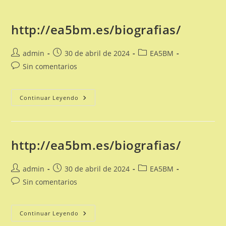
http://ea5bm.es/biografias/
Autor
Publicación
Categoría
admin
30 de abril de 2024
EA5BM
de
de
de
Comentarios
Sin comentarios
la
la
la
de
entrada:
entrada:
entrada:
la
entrada:
Http://ea5bm.es/biografias/
Continuar Leyendo
http://ea5bm.es/biografias/
Autor
Publicación
Categoría
admin
30 de abril de 2024
EA5BM
de
de
de
Comentarios
Sin comentarios
la
la
la
de
entrada:
entrada:
entrada:
la
entrada:
Http://ea5bm.es/biografias/
Continuar Leyendo