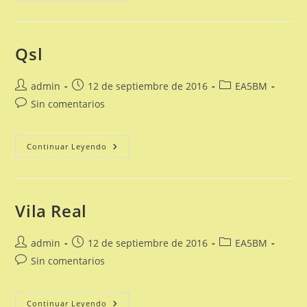
Qsl
Autor
Publicación
Categoría
admin
12 de septiembre de 2016
EA5BM
de
de
de
Comentarios
Sin comentarios
la
la
la
de
entrada:
entrada:
entrada:
la
entrada:
Qsl
Continuar Leyendo
Vila Real
Autor
Publicación
Categoría
admin
12 de septiembre de 2016
EA5BM
de
de
de
Comentarios
Sin comentarios
la
la
la
de
entrada:
entrada:
entrada:
la
entrada:
Vila
Continuar Leyendo