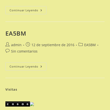
entrada:
entrada:
entrada:
la
entrada:
Meritos
Continuar Leyendo
EA5BM
Autor
Publicación
Categoría
admin
12 de septiembre de 2016
EA5BM
de
de
de
Comentarios
Sin comentarios
la
la
la
de
entrada:
entrada:
entrada:
la
entrada:
EA5BM
Continuar Leyendo
Visitas