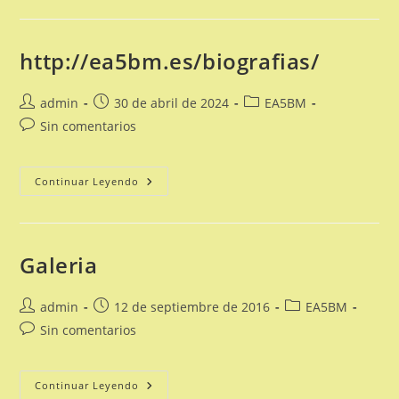
http://ea5bm.es/biografias/
Autor
Publicación
Categoría
admin
30 de abril de 2024
EA5BM
de
de
de
Comentarios
Sin comentarios
la
la
la
de
entrada:
entrada:
entrada:
la
entrada:
Http://ea5bm.es/biografias/
Continuar Leyendo
Galeria
Autor
Publicación
Categoría
admin
12 de septiembre de 2016
EA5BM
de
de
de
Comentarios
Sin comentarios
la
la
la
de
entrada:
entrada:
entrada:
la
entrada:
Galeria
Continuar Leyendo