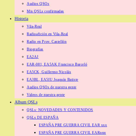
Audios QSOs
Mis QSLs confirmadas
Historia
Vila-Real
Radioafición en Vila-Real
Radio en Prov. Castellón
Biografías
EA2AJ
EAR-081, EA5AK Francisco Barceló
EA5CK, Guillermo Nicolás
EA3BL, EA5IU Joaquín Batiste
Audios QSOs de nuestra gente
Videos de nuestra gente
Album QSLs
QSLs: NOVEDADES Y CONTENIDOS
QSLs DE ESPAÑA
ESPAÑA PRE GUERRA CIVIL EAR xxx
ESPAÑA PRE GUERRA CIVIL EARnnn