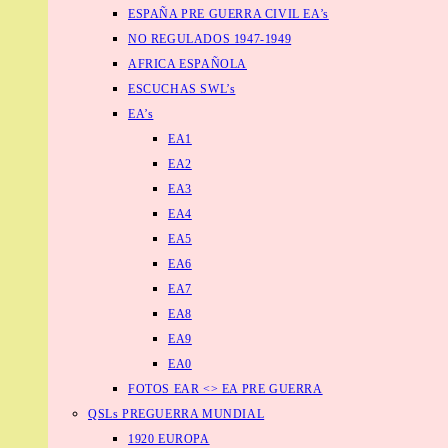
ESPAÑA PRE GUERRA CIVIL EA’s
NO REGULADOS 1947-1949
AFRICA ESPAÑOLA
ESCUCHAS SWL’s
EA’s
EA1
EA2
EA3
EA4
EA5
EA6
EA7
EA8
EA9
EA0
FOTOS EAR <> EA PRE GUERRA
QSLs PREGUERRA MUNDIAL
1920 EUROPA