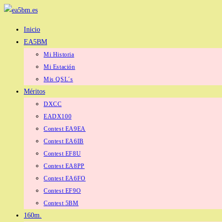
Ir
al
Inicio
contenido
EA5BM
Mi Historia
Mi Estación
Mis QSL´s
Méritos
DXCC
EADX100
Contest EA9EA
Contest EA6IB
Contest EF8U
Contest EA8PP
Contest EA6FO
Contest EF9O
Contest 5BM
160m.