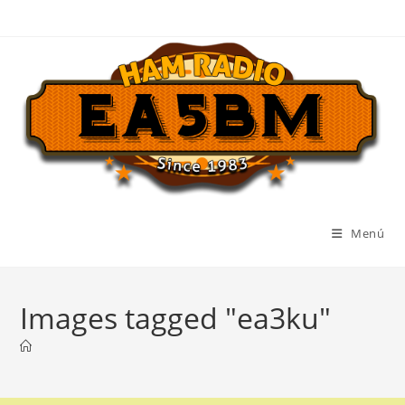
Ir
al
contenido
Menú
Images tagged "ea3ku"