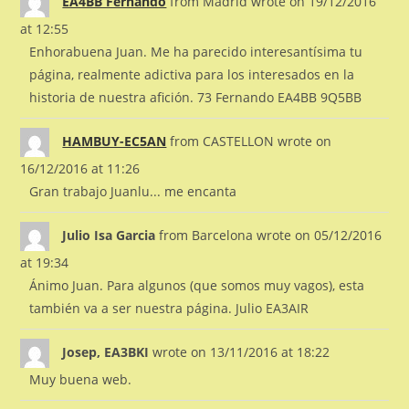
EA4BB Fernando
from
Madrid
wrote on
19/12/2016
at
12:55
Enhorabuena Juan. Me ha parecido interesantísima tu
página, realmente adictiva para los interesados en la
historia de nuestra afición. 73 Fernando EA4BB 9Q5BB
HAMBUY-EC5AN
from
CASTELLON
wrote on
16/12/2016
at
11:26
Gran trabajo Juanlu... me encanta
Julio Isa Garcia
from
Barcelona
wrote on
05/12/2016
at
19:34
Ánimo Juan. Para algunos (que somos muy vagos), esta
también va a ser nuestra página. Julio EA3AIR
Josep, EA3BKI
wrote on
13/11/2016
at
18:22
Muy buena web.