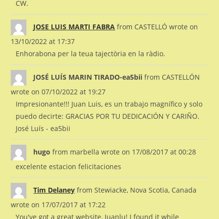
CW.
JOSE LUIS MARTI FABRA
from
CASTELLÓ
wrote on
13/10/2022
at
17:37
Enhorabona per la teua tajectòria en la ràdio.
JOSÉ LUÍS MARIN TIRADO-ea5bii
from
CASTELLÓN
wrote on
07/10/2022
at
19:27
Impresionante!!! Juan Luis, es un trabajo magnífico y solo
puedo decirte: GRACIAS POR TU DEDICACIÓN Y CARIÑO.
José Luís - ea5bii
hugo
from
marbella
wrote on
17/08/2017
at
00:28
excelente estacion felicitaciones
Tim Delaney
from
Stewiacke, Nova Scotia, Canada
wrote on
17/07/2017
at
17:22
You've got a great website, Juanlu! I found it while